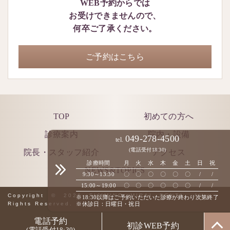
WEB予約からでは
お受けできませんので、
何卒ご了承ください。
ご予約はこちら
TOP
初めての方へ
診療案内
院内・設備
049-278-4500
tel.
(電話受付18:30)
院長・スタッフ紹介
アクセス
診療時間
月
火
水
木
金
土
日
祝
NEWS&TOPICS
9:30～13:30
〇
〇
〇
〇
〇
〇
/
/
15:00～19:00
〇
〇
〇
〇
〇
〇
/
/
Copyright © 2026 FIJIMINO MIRAI DENTA. All
※18:30以降はご予約いただいた診療が終わり次第終了
Rights Reserved.
※休診日：日曜日・祝日
電話予約
初診WEB予約
(電話受付18:30)