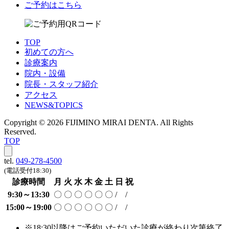
ご予約はこちら
TOP
初めての方へ
診療案内
院内・設備
院長・スタッフ紹介
アクセス
NEWS&TOPICS
Copyright © 2026 FIJIMINO MIRAI DENTA. All Rights
Reserved.
TOP
tel.
049-278-4500
(電話受付18:30)
診療時間
月
火
水
木
金
土
日
祝
9:30～13:30
〇
〇
〇
〇
〇
〇
/
/
15:00～19:00
〇
〇
〇
〇
〇
〇
/
/
※18:30以降はご予約いただいた診療が終わり次第終了