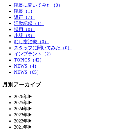
院長に聞いてみた
（0）
院長
（1）
矯正
（7）
活動記録
（1）
採用
（0）
小児
（9）
むし歯治療
（0）
スタッフに聞いてみた
（0）
インプラント
（2）
TOPICS
（42）
NEWS
（4）
NEWS
（65）
月別アーカイブ
2026年
▶
2025年
▶
2024年
▶
2023年
▶
2022年
▶
2021年
▶