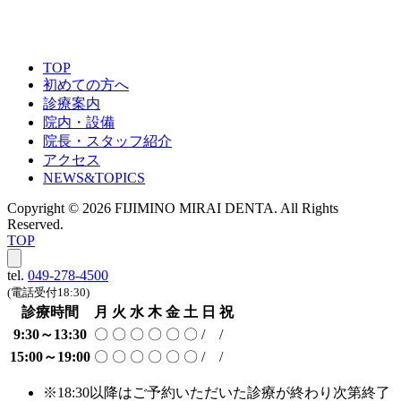
ご予約はこちら
TOP
初めての方へ
診療案内
院内・設備
院長・スタッフ紹介
アクセス
NEWS&TOPICS
Copyright © 2026 FIJIMINO MIRAI DENTA. All Rights
Reserved.
TOP
tel.
049-278-4500
(電話受付18:30)
診療時間
月
火
水
木
金
土
日
祝
9:30～13:30
〇
〇
〇
〇
〇
〇
/
/
15:00～19:00
〇
〇
〇
〇
〇
〇
/
/
※18:30以降はご予約いただいた診療が終わり次第終了